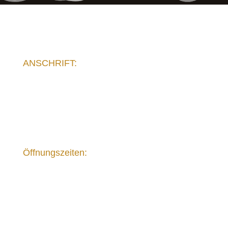
ANSCHRIFT:
Franz-Salomon-Straße 9
06188 Landsberg OT. Gollma
Vereinbaren Sie Ihren Termin:
034602-959000
Öffnungszeiten:
Mo.:
14:00 - 19:00 Uhr
Di.:
08:00 - 14:00 Uhr
Mi.:
mobile Termine
Do.:
14:00 - 19:00 Uhr
Fr.:
08:00 - 15:00 Uhr