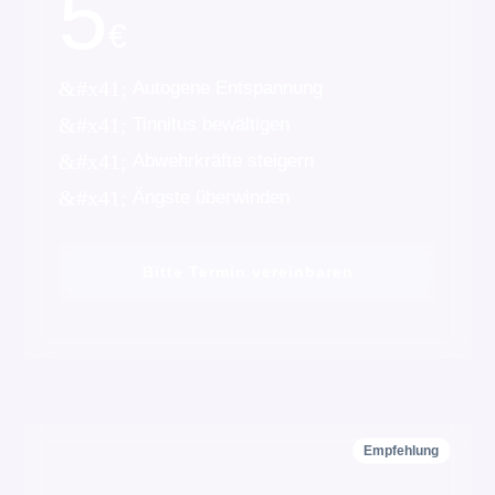
5
€
&#x41;
Autogene Entspannung
&#x41;
Tinnitus bewältigen
&#x41;
Abwehrkräfte steigern
&#x41;
Ängste überwinden
Bitte Termin vereinbaren
Empfehlung