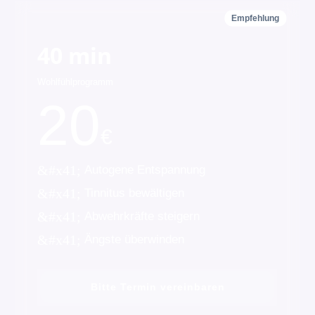
Empfehlung
40 min
Wohlfühlprogramm
20
€
&#x41;
Autogene Entspannung
&#x41;
Tinnitus bewältigen
&#x41;
Abwehrkräfte steigern
&#x41;
Ängste überwinden
Bitte Termin vereinbaren