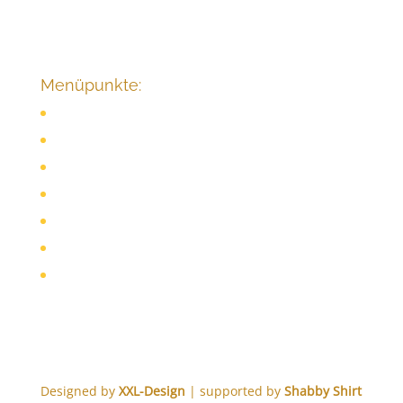
Do.:
14:00 - 19:00 Uhr
Fr.:
08:00 - 15:00 Uhr
Menüpunkte:
Preise
Kontakt
Alle Produkte
Massagesessel
Impressum
Datenschutz
Cookie-Richtlinie (EU)
Designed by
XXL-Design
| supported by
Shabby Shirt