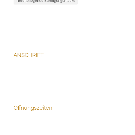
Tiefenpflegende Bändigungsmaske
ANSCHRIFT:
Franz-Salomon-Straße 9
06188 Landsberg OT. Gollma
Vereinbaren Sie Ihren Termin:
034602-959000
Öffnungszeiten:
Mo.:
14:00 - 19:00 Uhr
Di.:
08:00 - 14:00 Uhr
Mi.:
mobile Termine